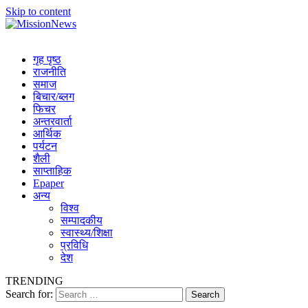
Skip to content
MissionNews
Best Online Portal Nepal
गृह पृष्ठ
राजनीति
समाज
बिचार/ब्लग
फिचर
अन्तरवार्ता
आर्थिक
पर्यटन
शैली
साप्ताहिक
Epaper
अन्य
विश्व
सम्पादकीय
स्वास्थ्य/शिक्षा
प्रविधि
देश
TRENDING
Search for: