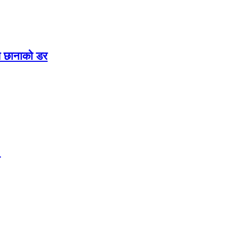
झै छानाको डर