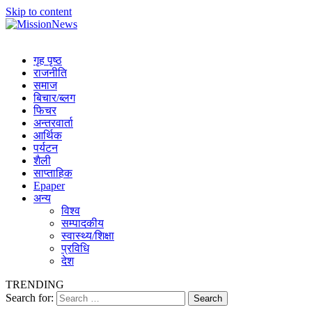
Skip to content
MissionNews
Best Online Portal Nepal
गृह पृष्ठ
राजनीति
समाज
बिचार/ब्लग
फिचर
अन्तरवार्ता
आर्थिक
पर्यटन
शैली
साप्ताहिक
Epaper
अन्य
विश्व
सम्पादकीय
स्वास्थ्य/शिक्षा
प्रविधि
देश
TRENDING
Search for: