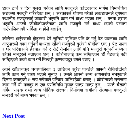
छाक टार्न र दिन गुजरा गर्नका लागि मजदुरले कोटदरवार मार्गमा निमार्णधिन
सडकमा मजदुरी गरिरहेका छन् । सरकारले घोषणा गरेको लकडाउनले दुर्गमका
स्थानीय मजदुरलाई जाकारी भएपनि काम गर्न बाध्य भएका छन् । मनमा त्रास
भएपनि आफ्नो जीवीकोपार्जनका लागि मजदुरी गर्न बाध्य भएको पलाता
गाउँपालिकाकी सर्मिला शाहीले बताईन् ।
कोरोना भाईरसको होहल्ला धेरै सुनियो सुनियर पनि के गर्नु पेट पाल्नका लागि
आफुहरुले काम गर्नुपर्ने बाध्यता रहेको मजदुरले दुखेसो पोखेका छन् । पेट पाल्न
र घर परिवारको हेरचाह गर्न र रोटीरोजीका लागि पनि मजदुरी गर्नुपर्ने बाध्यता
रहेको मजदुरले बताएका छन् । कोरोनालाई कम सम्झिएका र्छौ पेटलाई बढी
सम्झिएको अर्का काम गर्ने मिस्त्री कृष्णबहादुर बमले बताए ।
अर्का खाँडाचक्र नगरपालिका–३ ताडिका सुरेश पाण्डेले आफ्नो रोजिरोटीको
लागि काम गर्नु बाध्य भएको सुनाए । उनले आफ्नो अन्य आयस्रोत नभएकाले
दिनमा कमाएको ७ सय रुपैयाले परिवार पालिरहेको बताए । कोरोनाको त्रासमा
काम गर्ने यी मजदुर त एक प्रतिनिधि मुलक पात्र मात्र हुन् । यस्तै चैतको
गर्मिमा सडक तथा अन्य भौतिक संरचना निर्माणमा सयौंको संख्यामा मजदुरले
मजदरी गर्न बाध्य भएका छन् ।
Next Post