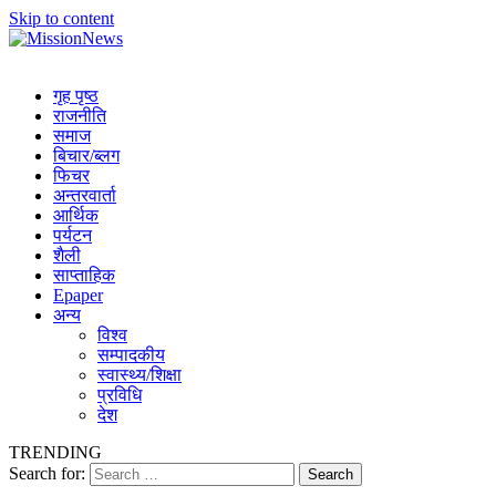
Skip to content
MissionNews
Best Online Portal Nepal
गृह पृष्ठ
राजनीति
समाज
बिचार/ब्लग
फिचर
अन्तरवार्ता
आर्थिक
पर्यटन
शैली
साप्ताहिक
Epaper
अन्य
विश्व
सम्पादकीय
स्वास्थ्य/शिक्षा
प्रविधि
देश
TRENDING
Search for: