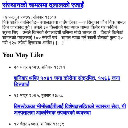
संस्थानको चामलमा दलालको रजाईं
१४ फाल्गुन २०७४, सोमबार १८:०३
पिके शाही- कालिकोट– पचालझरना गाउँपालिका —२ सिकुका जौन विक चामल
लिन जारकोट पुगे। उनले ३० किलोको एक प्याक चामल किनेर घर फर्किने
सुरमा थिए। उनले किनेको बंगालादेशी उसिना मोटो चामल हो। विकले किनेको
चामलको प्याकलाई ९०० रुपैयाँ पर्छ। चामल प्याक गर्ने खाली बोराको मुल्य २०
गरी ९२० रुपैयाँ हिसावमा आउँछ। […]
You May Like
२० भाद्र २०७७, शनिबार १८:११
शनिबार थपिए १०४१ जना कोरोना संक्रमित, १५६६ जना
डिस्चार्ज
१३ भाद्र २०७५, बुधबार १३:५८
बिमस्टेकका भीभीआईपीलाई विशेषज्ञसहितको स्वास्थ्य सेवा, यी
अस्पतालमा आकस्मिक उपचारको व्यवस्था
१२ चैत्र २०७३, शनिबार १८:३९