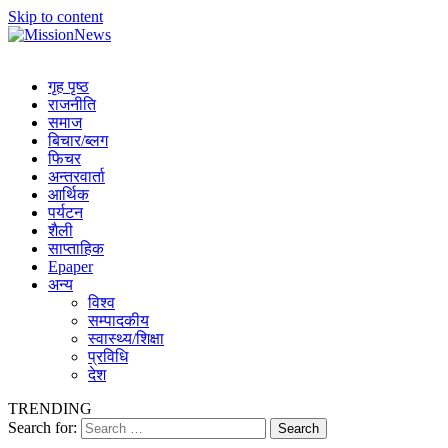
Skip to content
MissionNews
Best Online Portal Nepal
गृह पृष्ठ
राजनीति
समाज
बिचार/ब्लग
फिचर
अन्तरवार्ता
आर्थिक
पर्यटन
शैली
साप्ताहिक
Epaper
अन्य
विश्व
सम्पादकीय
स्वास्थ्य/शिक्षा
प्रविधि
देश
TRENDING
Search for: