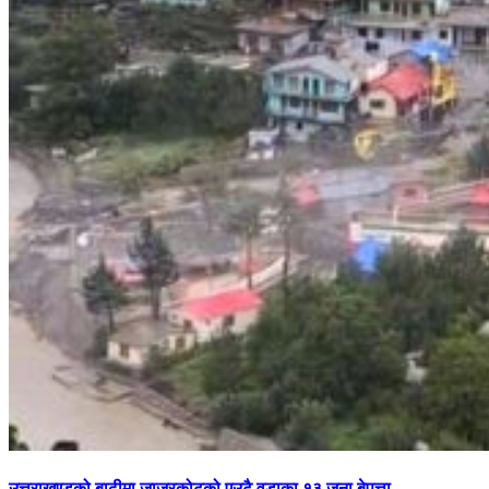
उत्तराखण्डको बाढीमा जाजरकोटको एउटै वडाका १३ जना बेपत्ता