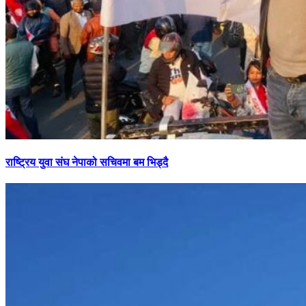
राष्ट्रिय युवा संघ नेपाको सचिवमा बम भिड्दै