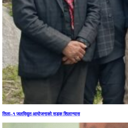
तिला–१ जलविद्युत आयोजनाको सडक शिलान्यास