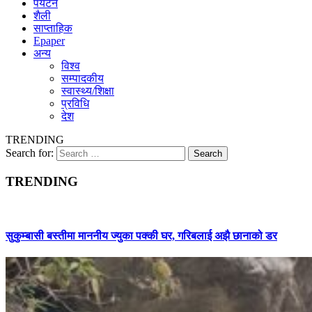
पर्यटन
शैली
साप्ताहिक
Epaper
अन्य
विश्व
सम्पादकीय
स्वास्थ्य/शिक्षा
प्रविधि
देश
TRENDING
Search for:
TRENDING
सुकुम्बासी बस्तीमा माननीय ज्युका पक्की घर, गरिबलाई अझै छानाको डर