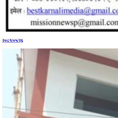
२०८१/०५/२६