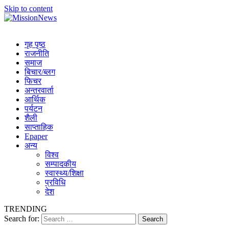
Skip to content
MissionNews
Best Online Portal Nepal
गृह पृष्ठ
राजनीति
समाज
बिचार/ब्लग
फिचर
अन्तरवार्ता
आर्थिक
पर्यटन
शैली
साप्ताहिक
Epaper
अन्य
विश्व
सम्पादकीय
स्वास्थ्य/शिक्षा
प्रविधि
देश
TRENDING
Search for: