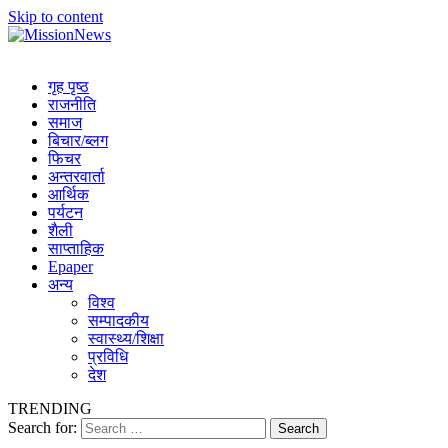
Skip to content
MissionNews
Best Online Portal Nepal
गृह पृष्ठ
राजनीति
समाज
बिचार/ब्लग
फिचर
अन्तरवार्ता
आर्थिक
पर्यटन
शैली
साप्ताहिक
Epaper
अन्य
विश्व
सम्पादकीय
स्वास्थ्य/शिक्षा
प्रविधि
देश
TRENDING
Search for: