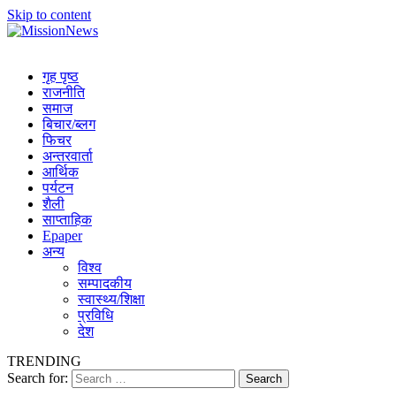
Skip to content
MissionNews
Best Online Portal Nepal
गृह पृष्ठ
राजनीति
समाज
बिचार/ब्लग
फिचर
अन्तरवार्ता
आर्थिक
पर्यटन
शैली
साप्ताहिक
Epaper
अन्य
विश्व
सम्पादकीय
स्वास्थ्य/शिक्षा
प्रविधि
देश
TRENDING
Search for: