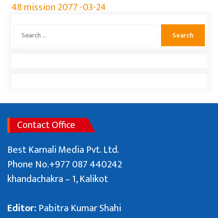
48 mission 2077 -03-24
एलन मस्कका छोरा राजकीय कार्यक्रममा देखिएपछि
Search
भाइरल
for:
प्रतिनिधि सभाको बैठक विपक्षी दलले अवरोध
प्रधानमन्त्री बालेन्द्र शाहले संसद बैठकमा नबोल्ने
Contact Office
Best Karnali Media Pvt. Ltd.
Phone No.+977 087 440242
संसदमा प्रधानमन्त्रीको खोजाखोज
khandachakra – 1, Kalikot
उत्तराखण्डको बाढीमा जाजरकोटको एउटै वडाका १३
जना बेपत्ता
Editor:
Pabitra Kumar Shahi