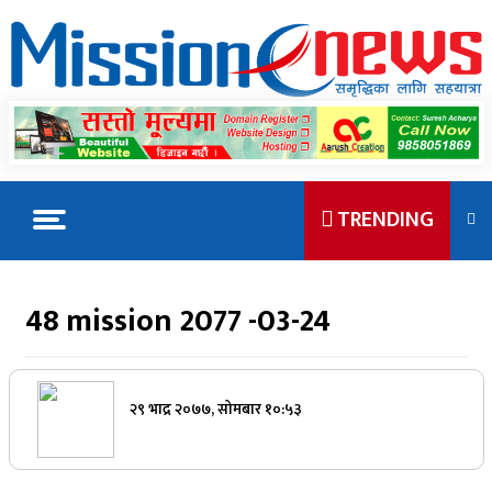
Skip
to
content
Best Online Portal Nepal
TRENDING
TRENDING
48 mission 2077 -03-24
सुकुम्बासी बस्तीमा माननीय ज्युका पक्की घर,
गरिबलाई अझै छानाको डर
२९ भाद्र २०७७, सोमबार १०:५३
तिला–१ जलविद्युत आयोजनाको सडक शिलान्यास