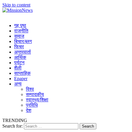
Skip to content
MissionNews
Best Online Portal Nepal
गृह पृष्ठ
राजनीति
समाज
बिचार/ब्लग
फिचर
अन्तरवार्ता
आर्थिक
पर्यटन
शैली
साप्ताहिक
Epaper
अन्य
विश्व
सम्पादकीय
स्वास्थ्य/शिक्षा
प्रविधि
देश
TRENDING
Search for: