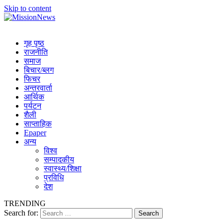
Skip to content
MissionNews
Best Online Portal Nepal
गृह पृष्ठ
राजनीति
समाज
बिचार/ब्लग
फिचर
अन्तरवार्ता
आर्थिक
पर्यटन
शैली
साप्ताहिक
Epaper
अन्य
विश्व
सम्पादकीय
स्वास्थ्य/शिक्षा
प्रविधि
देश
TRENDING
Search for: