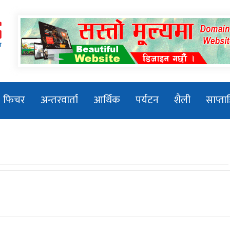
MissionNews
फिचर
अन्तरवार्ता
आर्थिक
पर्यटन
शैली
साप्त
तिला–१ जलविद्युत आयोजनाको सडक
शिलान्यास
प्रधानमन्त्री बालेन्द्र शाहले संसद बैठकमा नबोल्ने