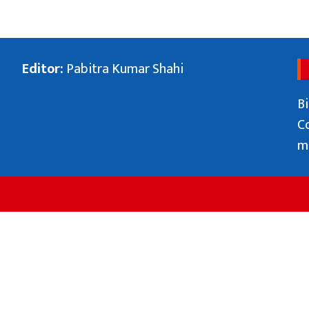
प्रकाशकीयः जनमानसको विश्वास, पत्रकारिताको
मिसन
Editor:
Pabitra Kumar Shahi
२०८१/०५/२६
Bi
C
m