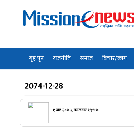
Skip
to
content
Best Online Portal Nepal
गृह पृष्ठ
राजनीति
समाज
बिचार/ब्लग
TRENDING
2074-12-28
सुकुम्बासी बस्तीमा माननीय ज्युका पक्की घर,
गरिबलाई अझै छानाको डर
१ जेष्ठ २०७५, मंगलवार १५:४७
प्रतिनिधि सभाको बैठक विपक्षी दलले अवरोध