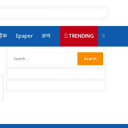
ाहिक
Epaper
अन्य
TRENDING
Search
for:
एलन मस्कका छोरा राजकीय कार्यक्रममा
देखिएपछि भाइरल
संसदमा प्रधानमन्त्रीको खोजाखोज
राष्ट्रिय युवा संघ नेपाको सचिवमा बम भिड्दै
नलगाडका पूर्व कर्मचारीद्वार अढाई लाख बढी
राहत संकलन