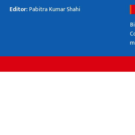
Editor:
Pabitra Kumar Shahi
Bi
C
m