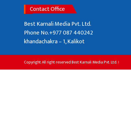
Contact Office
Best Karnali Media Pvt. Ltd.
Phone No.+977 087 440242
khandachakra – 1, Kalikot
Copyright All right reserved Best Karnali Media Pvt. Ltd. ।