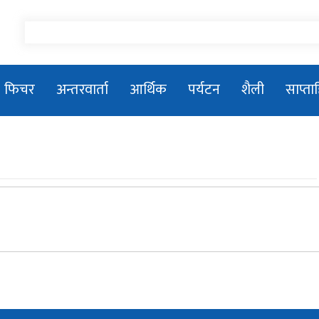
फिचर
अन्तरवार्ता
आर्थिक
पर्यटन
शैली
साप्त
तिला–१ जलविद्युत आयोजनाको सडक
शिलान्यास
प्रधानमन्त्री बालेन्द्र शाहले संसद बैठकमा नबोल्ने
प्रकाशकीयः जनमानसको विश्वास, पत्रकारिताको
मिसन
२०८१/०५/२६