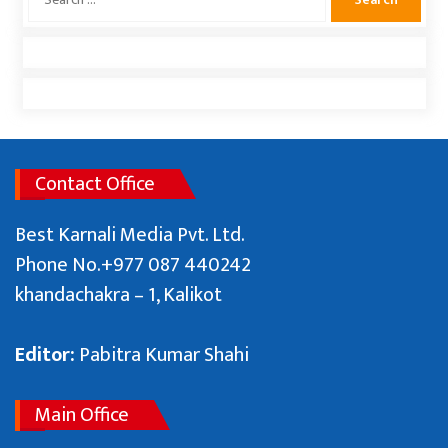
for:
प्रधानमन्त्री बालेन्द्र शाहले संसद बैठकमा नबोल्ने
संसदमा प्रधानमन्त्रीको खोजाखोज
उत्तराखण्डको बाढीमा जाजरकोटको एउटै वडाका १३
जना बेपत्ता
प्रकाशकीयः जनमानसको विश्वास, पत्रकारिताको मिसन
Contact Office
राष्ट्रिय युवा संघ नेपाको सचिवमा बम भिड्दै
Best Karnali Media Pvt. Ltd.
Phone No.+977 087 440242
khandachakra – 1, Kalikot
उपनिर्वाचनमा २० राजनीतिक दलका तीन सय ७५
उम्मेदवार प्रतिस्पर्धामा
Editor:
Pabitra Kumar Shahi
Main Office
२०८१/०५/२६