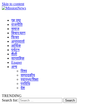
Skip to content
MissionNews
Best Online Portal Nepal
गृह पृष्ठ
राजनीति
समाज
बिचार/ब्लग
फिचर
अन्तरवार्ता
आर्थिक
पर्यटन
शैली
साप्ताहिक
Epaper
अन्य
विश्व
सम्पादकीय
स्वास्थ्य/शिक्षा
प्रविधि
देश
TRENDING
Search for: