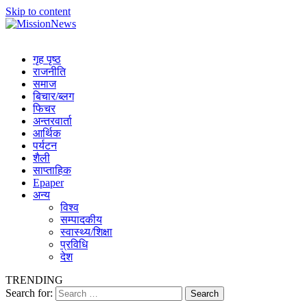
Skip to content
MissionNews
Best Online Portal Nepal
गृह पृष्ठ
राजनीति
समाज
बिचार/ब्लग
फिचर
अन्तरवार्ता
आर्थिक
पर्यटन
शैली
साप्ताहिक
Epaper
अन्य
विश्व
सम्पादकीय
स्वास्थ्य/शिक्षा
प्रविधि
देश
TRENDING
Search for: