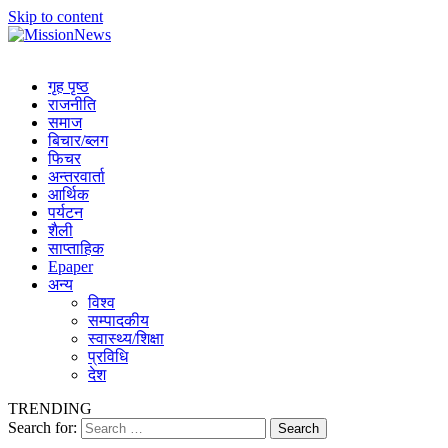
Skip to content
MissionNews
Best Online Portal Nepal
गृह पृष्ठ
राजनीति
समाज
बिचार/ब्लग
फिचर
अन्तरवार्ता
आर्थिक
पर्यटन
शैली
साप्ताहिक
Epaper
अन्य
विश्व
सम्पादकीय
स्वास्थ्य/शिक्षा
प्रविधि
देश
TRENDING
Search for: