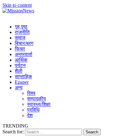
Skip to content
MissionNews
Best Online Portal Nepal
गृह पृष्ठ
राजनीति
समाज
बिचार/ब्लग
फिचर
अन्तरवार्ता
आर्थिक
पर्यटन
शैली
साप्ताहिक
Epaper
अन्य
विश्व
सम्पादकीय
स्वास्थ्य/शिक्षा
प्रविधि
देश
TRENDING
Search for: