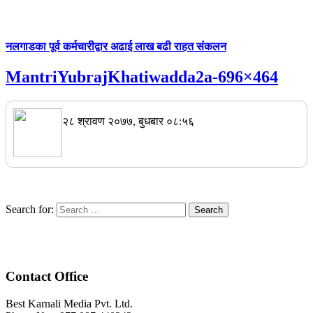
नलगाडका पूर्व कर्मचारीद्वार अढाई लाख बढी राहत संकलन
MantriYubrajKhatiwadda2a-696×464
२८ श्रावण २०७७, बुधबार ०८:५६
Search for:
Contact Office
Best Karnali Media Pvt. Ltd.