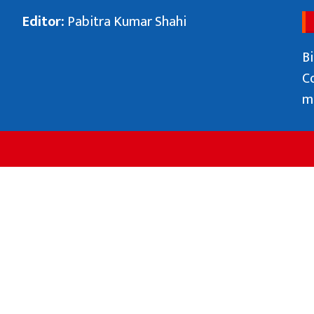
Editor:
Pabitra Kumar Shahi
Bi
C
m