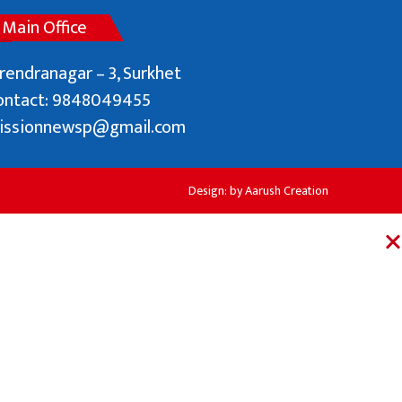
Main Office
rendranagar – 3, Surkhet
ontact: 9848049455
issionnewsp@gmail.com
Design: by
Aarush Creation