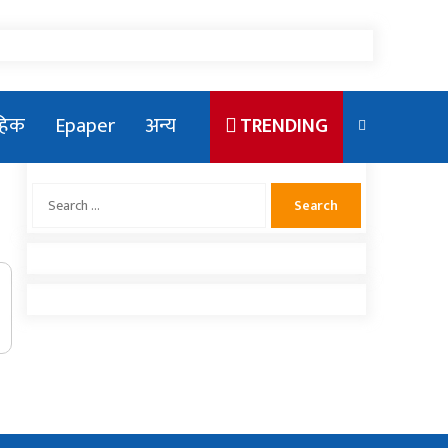
ाहिक
Epaper
अन्य
TRENDING
Search
for:
एलन मस्कका छोरा राजकीय कार्यक्रममा
देखिएपछि भाइरल
संसदमा प्रधानमन्त्रीको खोजाखोज
राष्ट्रिय युवा संघ नेपाको सचिवमा बम भिड्दै
नलगाडका पूर्व कर्मचारीद्वार अढाई लाख बढी
राहत संकलन