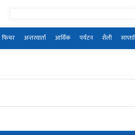
फिचर
अन्तरवार्ता
आर्थिक
पर्यटन
शैली
साप्त
तिला–१ जलविद्युत आयोजनाको सडक
शिलान्यास
प्रधानमन्त्री बालेन्द्र शाहले संसद बैठकमा नबोल्ने
प्रकाशकीयः जनमानसको विश्वास, पत्रकारिताको
मिसन
२०८१/०५/२६