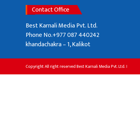
Contact Office
Best Karnali Media Pvt. Ltd.
Phone No.+977 087 440242
khandachakra – 1, Kalikot
Copyright All right reserved Best Karnali Media Pvt. Ltd. ।