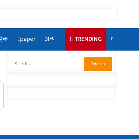
ाहिक
Epaper
अन्य
TRENDING
Search
for:
एलन मस्कका छोरा राजकीय कार्यक्रममा
देखिएपछि भाइरल
संसदमा प्रधानमन्त्रीको खोजाखोज
राष्ट्रिय युवा संघ नेपाको सचिवमा बम भिड्दै
नलगाडका पूर्व कर्मचारीद्वार अढाई लाख बढी
राहत संकलन