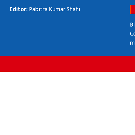
Editor:
Pabitra Kumar Shahi
Bi
C
m