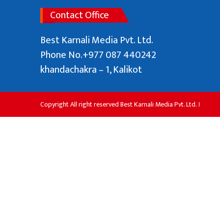
Contact Office
Best Karnali Media Pvt. Ltd.
Phone No.+977 087 440242
khandachakra – 1, Kalikot
Copyright All right reserved Best Karnali Media Pvt. Ltd. ।