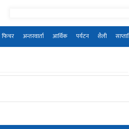
फिचर
अन्तरवार्ता
आर्थिक
पर्यटन
शैली
साप्त
तिला–१ जलविद्युत आयोजनाको सडक
शिलान्यास
प्रधानमन्त्री बालेन्द्र शाहले संसद बैठकमा नबोल्ने
प्रकाशकीयः जनमानसको विश्वास, पत्रकारिताको
मिसन
२०८१/०५/२६