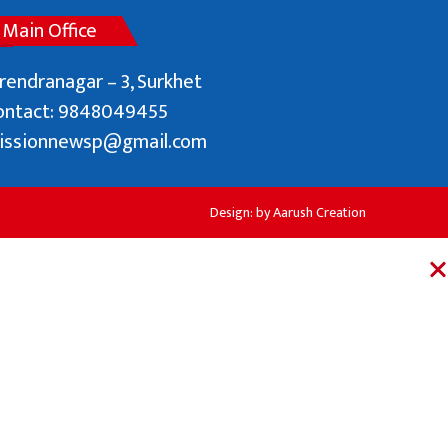
Main Office
rendranagar – 3, Surkhet
ontact: 9848049455
issionnewsp@gmail.com
Design: by
Aarush Creation