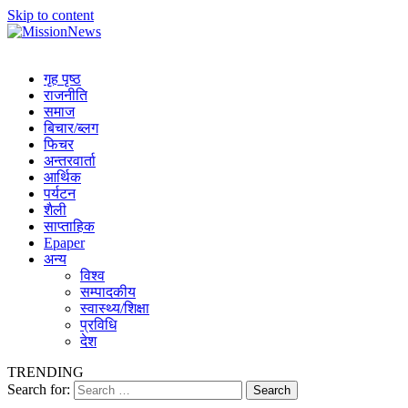
Skip to content
MissionNews
Best Online Portal Nepal
गृह पृष्ठ
राजनीति
समाज
बिचार/ब्लग
फिचर
अन्तरवार्ता
आर्थिक
पर्यटन
शैली
साप्ताहिक
Epaper
अन्य
विश्व
सम्पादकीय
स्वास्थ्य/शिक्षा
प्रविधि
देश
TRENDING
Search for: