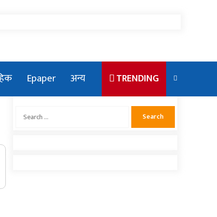
ाहिक
Epaper
अन्य
TRENDING
Search
for:
एलन मस्कका छोरा राजकीय कार्यक्रममा
देखिएपछि भाइरल
संसदमा प्रधानमन्त्रीको खोजाखोज
राष्ट्रिय युवा संघ नेपाको सचिवमा बम भिड्दै