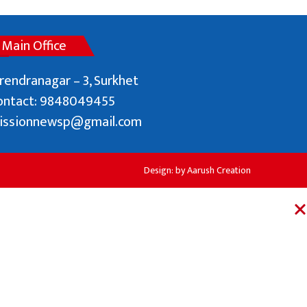
नलगाडका पूर्व कर्मचारीद्वार अढाई लाख बढी
Main Office
राहत संकलन
rendranagar – 3, Surkhet
ontact: 9848049455
issionnewsp@gmail.com
Design: by
Aarush Creation