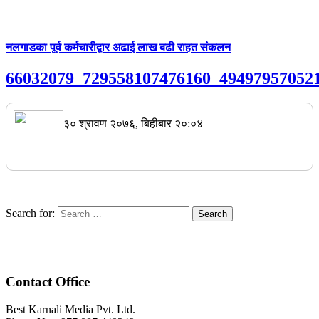
नलगाडका पूर्व कर्मचारीद्वार अढाई लाख बढी राहत संकलन
66032079_729558107476160_49497957052
३० श्रावण २०७६, बिहीबार २०:०४
Search for:
Contact Office
Best Karnali Media Pvt. Ltd.