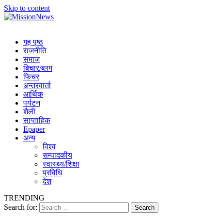
Skip to content
MissionNews
Best Online Portal Nepal
गृह पृष्ठ
राजनीति
समाज
बिचार/ब्लग
फिचर
अन्तरवार्ता
आर्थिक
पर्यटन
शैली
साप्ताहिक
Epaper
अन्य
विश्व
सम्पादकीय
स्वास्थ्य/शिक्षा
प्रविधि
देश
TRENDING
Search for: