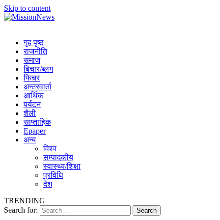
Skip to content
MissionNews
Best Online Portal Nepal
गृह पृष्ठ
राजनीति
समाज
बिचार/ब्लग
फिचर
अन्तरवार्ता
आर्थिक
पर्यटन
शैली
साप्ताहिक
Epaper
अन्य
विश्व
सम्पादकीय
स्वास्थ्य/शिक्षा
प्रविधि
देश
TRENDING
Search for: