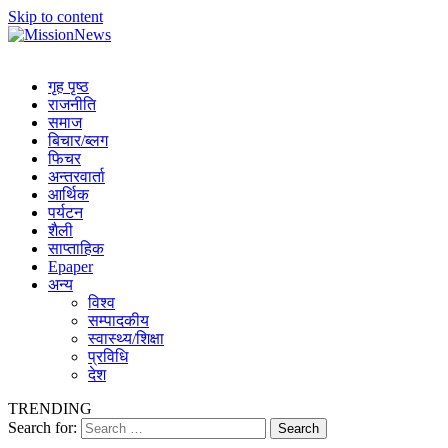
Skip to content
MissionNews
Best Online Portal Nepal
गृह पृष्ठ
राजनीति
समाज
बिचार/ब्लग
फिचर
अन्तरवार्ता
आर्थिक
पर्यटन
शैली
साप्ताहिक
Epaper
अन्य
विश्व
सम्पादकीय
स्वास्थ्य/शिक्षा
प्रविधि
देश
TRENDING
Search for: