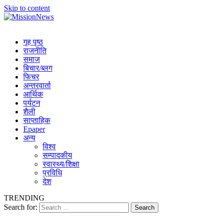
Skip to content
MissionNews
Best Online Portal Nepal
गृह पृष्ठ
राजनीति
समाज
बिचार/ब्लग
फिचर
अन्तरवार्ता
आर्थिक
पर्यटन
शैली
साप्ताहिक
Epaper
अन्य
विश्व
सम्पादकीय
स्वास्थ्य/शिक्षा
प्रविधि
देश
TRENDING
Search for: