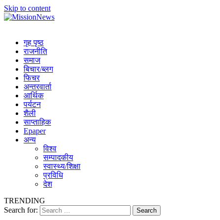
Skip to content
MissionNews
Best Online Portal Nepal
गृह पृष्ठ
राजनीति
समाज
बिचार/ब्लग
फिचर
अन्तरवार्ता
आर्थिक
पर्यटन
शैली
साप्ताहिक
Epaper
अन्य
विश्व
सम्पादकीय
स्वास्थ्य/शिक्षा
प्रविधि
देश
TRENDING
Search for: