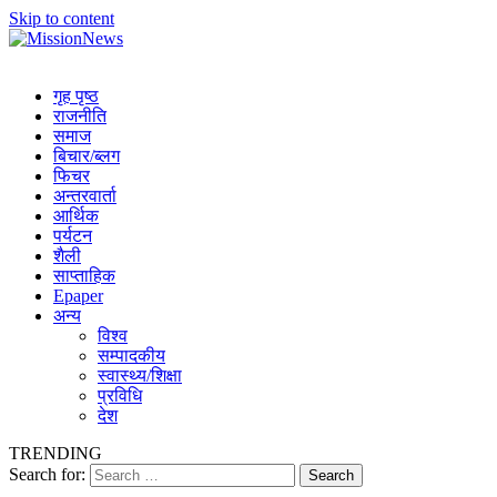
Skip to content
MissionNews
Best Online Portal Nepal
गृह पृष्ठ
राजनीति
समाज
बिचार/ब्लग
फिचर
अन्तरवार्ता
आर्थिक
पर्यटन
शैली
साप्ताहिक
Epaper
अन्य
विश्व
सम्पादकीय
स्वास्थ्य/शिक्षा
प्रविधि
देश
TRENDING
Search for: