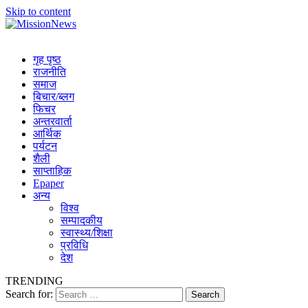
Skip to content
MissionNews
Best Online Portal Nepal
गृह पृष्ठ
राजनीति
समाज
बिचार/ब्लग
फिचर
अन्तरवार्ता
आर्थिक
पर्यटन
शैली
साप्ताहिक
Epaper
अन्य
विश्व
सम्पादकीय
स्वास्थ्य/शिक्षा
प्रविधि
देश
TRENDING
Search for: