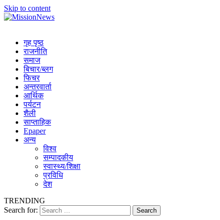
Skip to content
MissionNews
Best Online Portal Nepal
गृह पृष्ठ
राजनीति
समाज
बिचार/ब्लग
फिचर
अन्तरवार्ता
आर्थिक
पर्यटन
शैली
साप्ताहिक
Epaper
अन्य
विश्व
सम्पादकीय
स्वास्थ्य/शिक्षा
प्रविधि
देश
TRENDING
Search for: