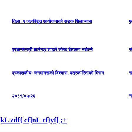
तिला–१ जलविद्युत आयोजनाको सडक शिलान्यास
ए
प्रधानमन्त्री बालेन्द्र शाहले संसद बैठकमा नबोल्ने
स
प्रकाशकीयः जनमानसको विश्वास, पत्रकारिताको मिसन
र
२०८१/०५/२६
न
L zdf{ cf]nL rf}yf] ;+