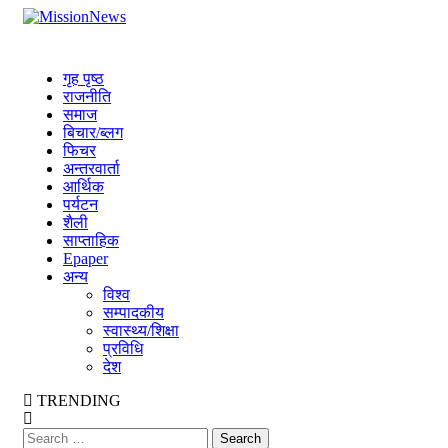
Skip
MissionNews
to
Best Online Portal Nepal
content
गृह पृष्ठ
राजनीति
समाज
बिचार/ब्लग
फिचर
अन्तरवार्ता
आर्थिक
पर्यटन
शैली
साप्ताहिक
Epaper
अन्य
विश्व
सम्पादकीय
स्वास्थ्य/शिक्षा
प्रविधि
देश
TRENDING
Search