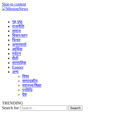
Skip to content
MissionNews
Best Online Portal Nepal
गृह पृष्ठ
राजनीति
समाज
बिचार/ब्लग
फिचर
अन्तरवार्ता
आर्थिक
पर्यटन
शैली
साप्ताहिक
Epaper
अन्य
विश्व
सम्पादकीय
स्वास्थ्य/शिक्षा
प्रविधि
देश
TRENDING
Search for: