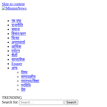
Skip to content
MissionNews
Best Online Portal Nepal
गृह पृष्ठ
राजनीति
समाज
बिचार/ब्लग
फिचर
अन्तरवार्ता
आर्थिक
पर्यटन
शैली
साप्ताहिक
Epaper
अन्य
विश्व
सम्पादकीय
स्वास्थ्य/शिक्षा
प्रविधि
देश
TRENDING
Search for: