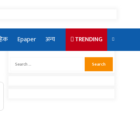
ाहिक
Epaper
अन्य
TRENDING
Search
for:
एलन मस्कका छोरा राजकीय कार्यक्रममा
देखिएपछि भाइरल
संसदमा प्रधानमन्त्रीको खोजाखोज
राष्ट्रिय युवा संघ नेपाको सचिवमा बम भिड्दै
नलगाडका पूर्व कर्मचारीद्वार अढाई लाख बढी
राहत संकलन