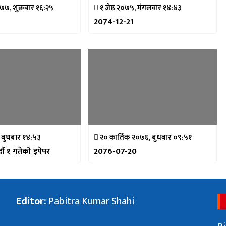
७७, शुक्रबार १६:२५
१ जेष्ठ २०७५, मंगलवार १४:४३
2074-12-21
, बुधबार १४:५३
२० कार्तिक २०७६, बुधबार ०९:५१
ं १ गतेको इपेपर
2076-07-20
Editor:
Pabitra Kumar Shahi