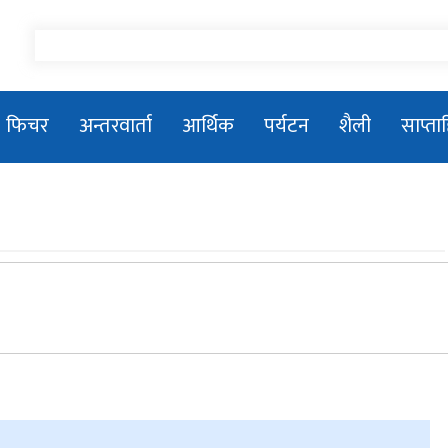
फिचर
अन्तरवार्ता
आर्थिक
पर्यटन
शैली
साप्त
तिला–१ जलविद्युत आयोजनाको सडक
शिलान्यास
प्रधानमन्त्री बालेन्द्र शाहले संसद बैठकमा नबोल्ने
प्रकाशकीयः जनमानसको विश्वास, पत्रकारिताको
मिसन
२०८१/०५/२६