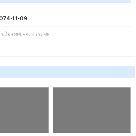
074-11-09
१ जेष्ठ २०७५, मंगलवार १३:५७