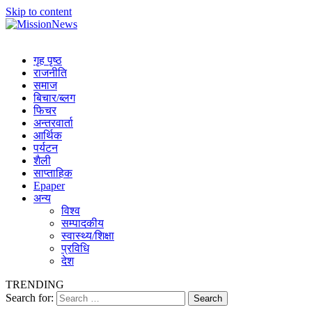
Skip to content
MissionNews
Best Online Portal Nepal
गृह पृष्ठ
राजनीति
समाज
बिचार/ब्लग
फिचर
अन्तरवार्ता
आर्थिक
पर्यटन
शैली
साप्ताहिक
Epaper
अन्य
विश्व
सम्पादकीय
स्वास्थ्य/शिक्षा
प्रविधि
देश
TRENDING
Search for: