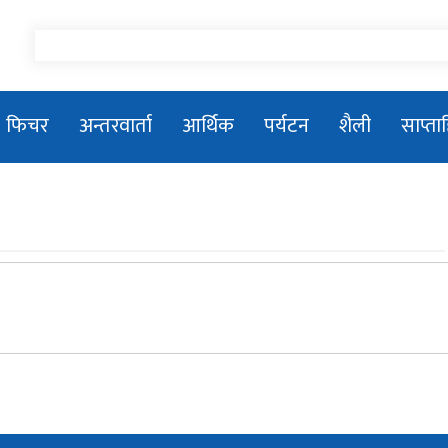
फिचर
अन्तरवार्ता
आर्थिक
पर्यटन
शैली
साप्त
तिला–१ जलविद्युत आयोजनाको सडक
शिलान्यास
प्रधानमन्त्री बालेन्द्र शाहले संसद बैठकमा नबोल्ने
प्रकाशकीयः जनमानसको विश्वास, पत्रकारिताको
मिसन
२०८१/०५/२६