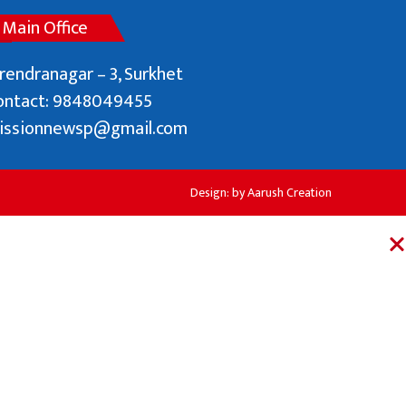
Main Office
rendranagar – 3, Surkhet
ontact: 9848049455
issionnewsp@gmail.com
Design: by
Aarush Creation