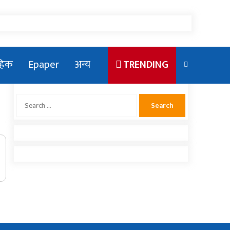
ाहिक
Epaper
अन्य
TRENDING
Search
for:
एलन मस्कका छोरा राजकीय कार्यक्रममा
देखिएपछि भाइरल
संसदमा प्रधानमन्त्रीको खोजाखोज
राष्ट्रिय युवा संघ नेपाको सचिवमा बम भिड्दै
नलगाडका पूर्व कर्मचारीद्वार अढाई लाख बढी
राहत संकलन