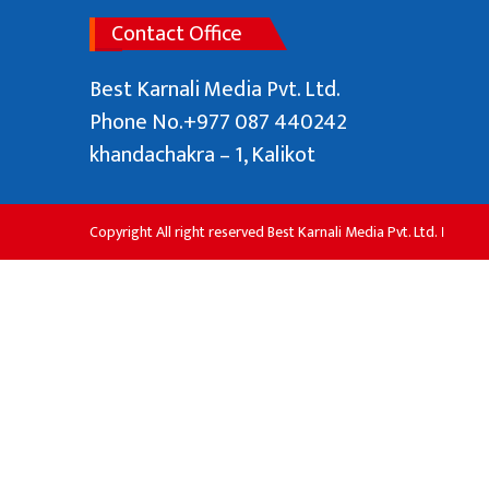
Contact Office
Best Karnali Media Pvt. Ltd.
Phone No.+977 087 440242
khandachakra – 1, Kalikot
Copyright All right reserved Best Karnali Media Pvt. Ltd. ।