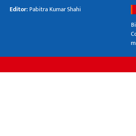
Editor:
Pabitra Kumar Shahi
Bi
C
m