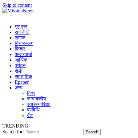
Skip to content
MissionNews
Best Online Portal Nepal
गृह पृष्ठ
राजनीति
समाज
बिचार/ब्लग
फिचर
अन्तरवार्ता
आर्थिक
पर्यटन
शैली
साप्ताहिक
Epaper
अन्य
विश्व
सम्पादकीय
स्वास्थ्य/शिक्षा
प्रविधि
देश
TRENDING
Search for: