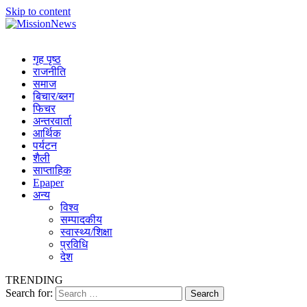
Skip to content
MissionNews
Best Online Portal Nepal
गृह पृष्ठ
राजनीति
समाज
बिचार/ब्लग
फिचर
अन्तरवार्ता
आर्थिक
पर्यटन
शैली
साप्ताहिक
Epaper
अन्य
विश्व
सम्पादकीय
स्वास्थ्य/शिक्षा
प्रविधि
देश
TRENDING
Search for: