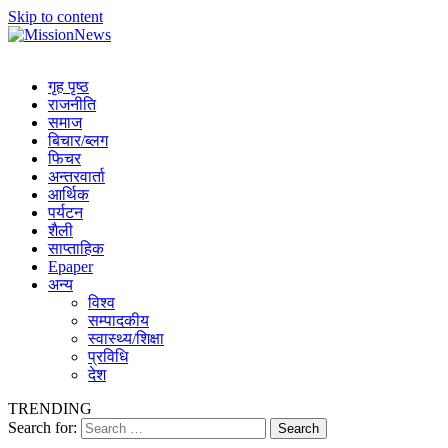
Skip to content
MissionNews
Best Online Portal Nepal
गृह पृष्ठ
राजनीति
समाज
बिचार/ब्लग
फिचर
अन्तरवार्ता
आर्थिक
पर्यटन
शैली
साप्ताहिक
Epaper
अन्य
विश्व
सम्पादकीय
स्वास्थ्य/शिक्षा
प्रविधि
देश
TRENDING
Search for: