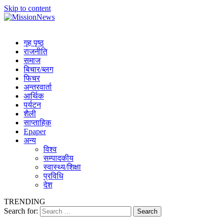
Skip to content
MissionNews
Best Online Portal Nepal
गृह पृष्ठ
राजनीति
समाज
बिचार/ब्लग
फिचर
अन्तरवार्ता
आर्थिक
पर्यटन
शैली
साप्ताहिक
Epaper
अन्य
विश्व
सम्पादकीय
स्वास्थ्य/शिक्षा
प्रविधि
देश
TRENDING
Search for: