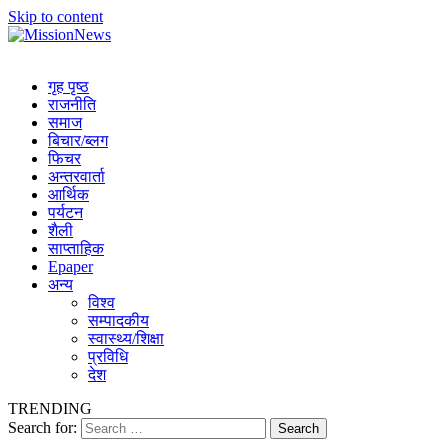
Skip to content
MissionNews
Best Online Portal Nepal
गृह पृष्ठ
राजनीति
समाज
बिचार/ब्लग
फिचर
अन्तरवार्ता
आर्थिक
पर्यटन
शैली
साप्ताहिक
Epaper
अन्य
विश्व
सम्पादकीय
स्वास्थ्य/शिक्षा
प्रविधि
देश
TRENDING
Search for: