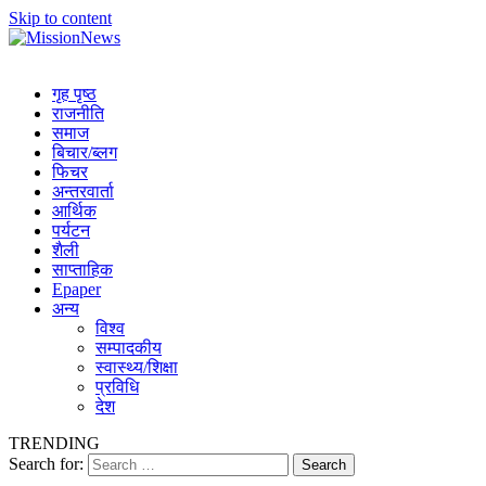
Skip to content
MissionNews
Best Online Portal Nepal
गृह पृष्ठ
राजनीति
समाज
बिचार/ब्लग
फिचर
अन्तरवार्ता
आर्थिक
पर्यटन
शैली
साप्ताहिक
Epaper
अन्य
विश्व
सम्पादकीय
स्वास्थ्य/शिक्षा
प्रविधि
देश
TRENDING
Search for: