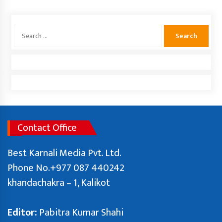
एलन मस्कका छोरा राजकीय कार्यक्रममा देखिएपछि
Search
भाइरल
for:
प्रतिनिधि सभाको बैठक विपक्षी दलले अवरोध
प्रधानमन्त्री बालेन्द्र शाहले संसद बैठकमा नबोल्ने
Contact Office
Best Karnali Media Pvt. Ltd.
Phone No.+977 087 440242
संसदमा प्रधानमन्त्रीको खोजाखोज
khandachakra – 1, Kalikot
उत्तराखण्डको बाढीमा जाजरकोटको एउटै वडाका १३
Editor:
Pabitra Kumar Shahi
जना बेपत्ता