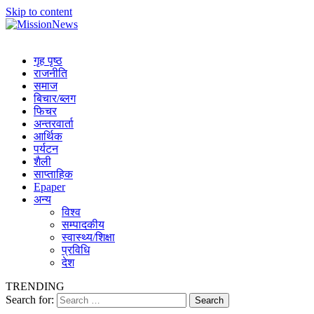
Skip to content
MissionNews
Best Online Portal Nepal
गृह पृष्ठ
राजनीति
समाज
बिचार/ब्लग
फिचर
अन्तरवार्ता
आर्थिक
पर्यटन
शैली
साप्ताहिक
Epaper
अन्य
विश्व
सम्पादकीय
स्वास्थ्य/शिक्षा
प्रविधि
देश
TRENDING
Search for: