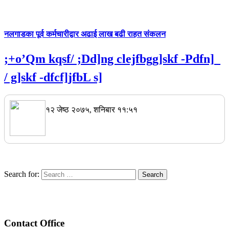
नलगाडका पूर्व कर्मचारीद्वार अढाई लाख बढी राहत संकलन
;+o’Qm kqsf/ ;Dd]ng clejfbgg]skf -Pdfn]_
/ g]skf -dfcf]jfbL s]
१२ जेष्ठ २०७५, शनिबार ११:५१
Search for:
Contact Office