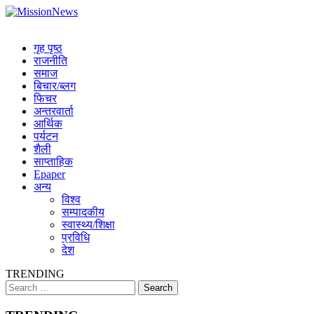
Skip
MissionNews
to
Best Online Portal Nepal
content
गृह पृष्ठ
राजनीति
समाज
बिचार/ब्लग
फिचर
अन्तरवार्ता
आर्थिक
पर्यटन
शैली
साप्ताहिक
Epaper
अन्य
विश्व
सम्पादकीय
स्वास्थ्य/शिक्षा
प्रविधि
देश
TRENDING
Search
for: