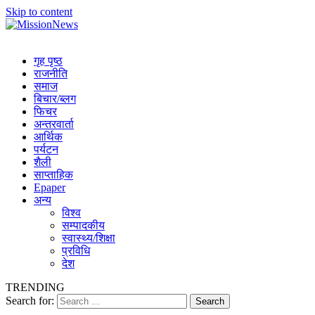
Skip to content
MissionNews
Best Online Portal Nepal
गृह पृष्ठ
राजनीति
समाज
बिचार/ब्लग
फिचर
अन्तरवार्ता
आर्थिक
पर्यटन
शैली
साप्ताहिक
Epaper
अन्य
विश्व
सम्पादकीय
स्वास्थ्य/शिक्षा
प्रविधि
देश
TRENDING
Search for: