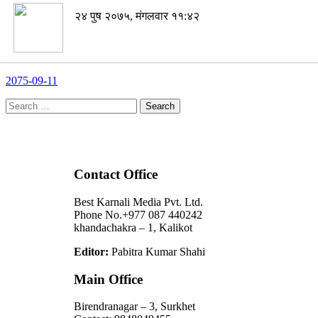
२४ पुष २०७५, मंगलवार ११:४२
2075-09-11
Search
for:
Contact Office
Best Karnali Media Pvt. Ltd.
Phone No.+977 087 440242
khandachakra – 1, Kalikot
Editor:
Pabitra Kumar Shahi
Main Office
Birendranagar – 3, Surkhet