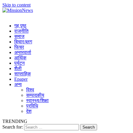
Skip to content
MissionNews
Best Online Portal Nepal
गृह पृष्ठ
राजनीति
समाज
बिचार/ब्लग
फिचर
अन्तरवार्ता
आर्थिक
पर्यटन
शैली
साप्ताहिक
Epaper
अन्य
विश्व
सम्पादकीय
स्वास्थ्य/शिक्षा
प्रविधि
देश
TRENDING
Search for: