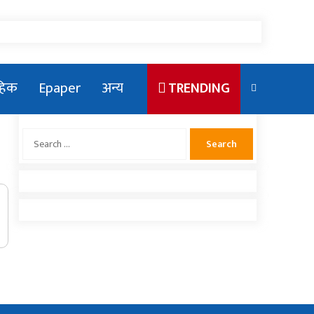
ाहिक
Epaper
अन्य
TRENDING
Search
for:
एलन मस्कका छोरा राजकीय कार्यक्रममा
देखिएपछि भाइरल
संसदमा प्रधानमन्त्रीको खोजाखोज
राष्ट्रिय युवा संघ नेपाको सचिवमा बम भिड्दै
नलगाडका पूर्व कर्मचारीद्वार अढाई लाख बढी
राहत संकलन