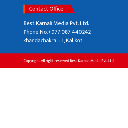
Contact Office
Best Karnali Media Pvt. Ltd.
Phone No.+977 087 440242
khandachakra – 1, Kalikot
Copyright All right reserved Best Karnali Media Pvt. Ltd. ।