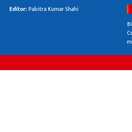
Editor:
Pabitra Kumar Shahi
Bi
C
m