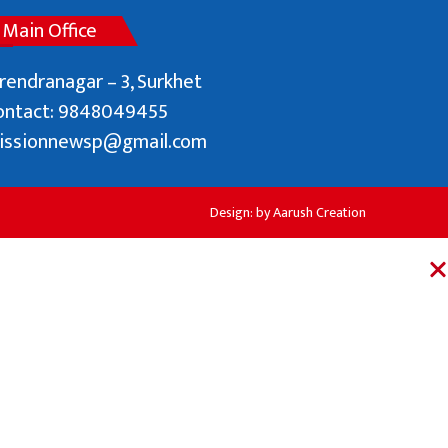
Main Office
rendranagar – 3, Surkhet
ontact: 9848049455
issionnewsp@gmail.com
Design: by
Aarush Creation