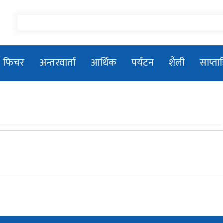
फिचर
अन्तरवार्ता
आर्थिक
पर्यटन
शैली
साप्त
तिला–१ जलविद्युत आयोजनाको सडक
शिलान्यास
प्रधानमन्त्री बालेन्द्र शाहले संसद बैठकमा नबोल्ने
प्रकाशकीयः जनमानसको विश्वास, पत्रकारिताको
मिसन
२०८१/०५/२६